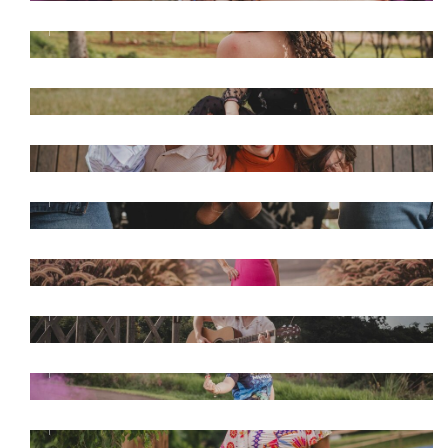
BOOK 39 ANOS CRIS
BOOK FAMÍLIA - CLAUDIA, MARCIO, NICO
E BIA
BOOK GESTANTE FERNANDA E MAICOW
BOOK SIRLEI 70 ANOS
BOOK 15 ANOS ELLEN CARNIEL
BOOK 15 ANOS IASMIM
BOOK 15 ANOS MARCELLI
BOOK 16 ANOS CECILIA