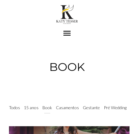
menu
BOOK
BOOK 15 ANOS RAFA
Todos
15 anos
Book
Casamentos
Gestante
Pré Wedding
BOOK 15 ANOS KIMBERLLYM