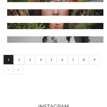
BOOK 15 ANOS ISABELA
BOOK GESTANTE NAIARA E EMANUEL
1
2
3
4
5
6
7
8
9
›
»
INSTAGRAM