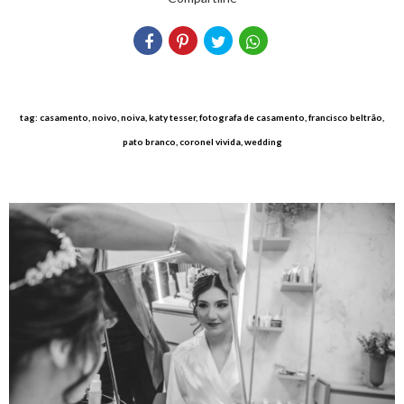
tag: casamento, noivo, noiva, katy tesser, fotografa de casamento, francisco beltrão,
pato branco, coronel vivida, wedding