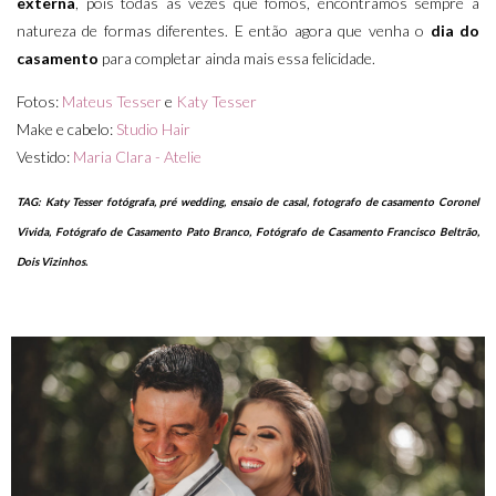
externa
, pois todas as vezes que fomos, encontramos sempre a
natureza de formas diferentes. E então agora que venha o
dia do
casamento
para completar ainda mais essa felicidade.
Fotos:
Mateus Tesser
e
Katy Tesser
Make e cabelo:
Studio Hair
Vestido:
Maria Clara - Atelie
TAG: Katy Tesser fotógrafa, pré wedding, ensaio de casal, fotografo de casamento Coronel
Vivida, Fotógrafo de Casamento Pato Branco, Fotógrafo de Casamento Francisco Beltrão,
Dois Vizinhos.