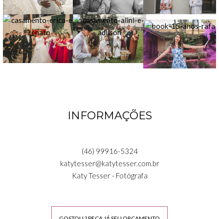
INFORMAÇÕES
(46) 99916-5324
katytesser@katytesser.com.br
Katy Tesser - Fotógrafa
GOSTOU ? PEÇA JÁ SEU ORÇAMENTO