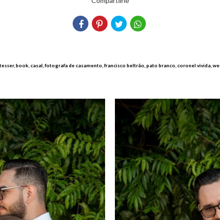
Compartilhe
 tesser, book, casal, fotografa de casamento, francisco beltrão, pato branco, coronel vivida, 