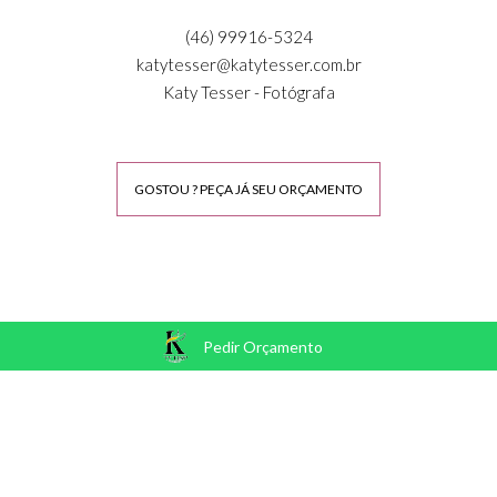
(46) 99916-5324
katytesser@katytesser.com.br
Katy Tesser - Fotógrafa
GOSTOU ? PEÇA JÁ SEU ORÇAMENTO
SOCIAL
Pedir Orçamento