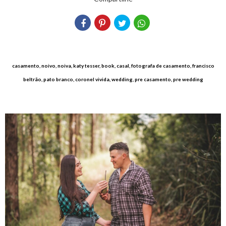
casamento, noivo, noiva, katy tesser, book, casal, fotografa de casamento, francisco
beltrão, pato branco, coronel vivida, wedding, pre casamento, pre wedding