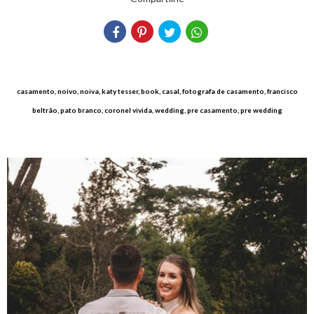
casamento, noivo, noiva, katy tesser, book, casal, fotografa de casamento, francisco
beltrão, pato branco, coronel vivida, wedding, pre casamento, pre wedding