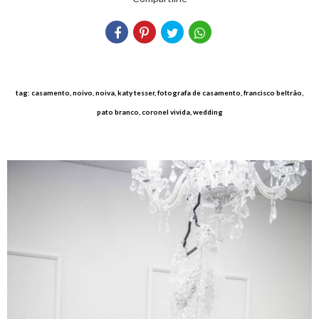
tag: casamento, noivo, noiva, katy tesser, fotografa de casamento, francisco beltrão,
pato branco, coronel vivida, wedding