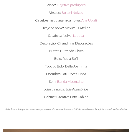
Vídeo:
Objetiva produções
Vestido:
Sartori Noivas
Cabelo e maquiagem da noiva:
Ana Ubiali
Traje do noivo: Maximus Atelier
Sapato da Noiva:
Lapupa
Decoração: Cirandinha Decorações
Buffet: Buffet do Chico
Bolo: Paula Boff
Topo do Bolo: Bella Joaninha
Docinhos: Tati Doces Finos
Som:
Banda Moderatto
Joias da noiva: Joie Acessórios
Cabine: Creative Foto Cabine
Katy Tesser, fotografo, casamento, pre casamento, parana, francisco beltrão, pato branco, laranjeiras do sul, santa catarina