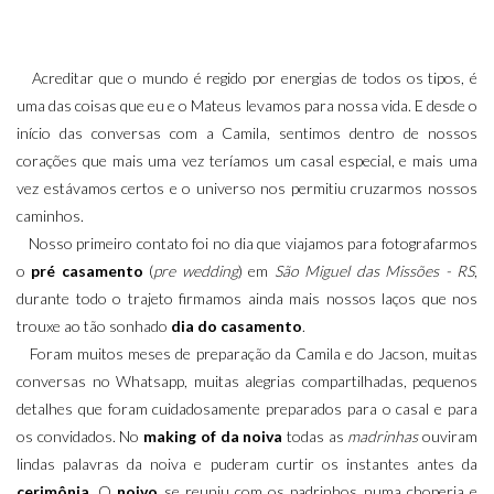
Acreditar que o mundo é regido por energias de todos os tipos, é
uma das coisas que eu e o Mateus levamos para nossa vida. E desde o
início das conversas com a Camila, sentimos dentro de nossos
corações que mais uma vez teríamos um casal especial, e mais uma
vez estávamos certos e o universo nos permitiu cruzarmos nossos
caminhos.
Nosso primeiro contato foi no dia que viajamos para fotografarmos
o
pré casamento
(
pre wedding
) em
São Miguel das Missões - RS
,
durante todo o trajeto firmamos ainda mais nossos laços que nos
trouxe ao tão sonhado
dia do casamento
.
Foram muitos meses de preparação da Camila e do Jacson, muitas
conversas no Whatsapp, muitas alegrias compartilhadas, pequenos
detalhes que foram cuidadosamente preparados para o casal e para
os convidados. No
making of da noiva
todas as
madrinhas
ouviram
lindas palavras da noiva e puderam curtir os instantes antes da
cerimônia
. O
noivo
se reuniu com os padrinhos numa choperia e