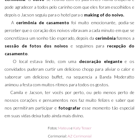
pode agradecer a todos pelo carinho com que eles foram escolhidos e
depois o Jacson seguiu para o hotel para o
making of do noivo.
A
cerimônia de casamento
foi muito emocionante, podia-se
perceber que o coração dos noivos vibravam a cada minuto em que se
concretizava um sonho tão esperado, depois da
cerimônia
fizemos a
sessão de fotos dos noivos
e seguimos para
recepção do
casamento
.
O local estava lindo, com uma
decoração elegante
e os
convidados puderam curtir um delicioso chopp para aliviar o calor e
saborear um delicioso buffet, na sequencia a Banda Moderatto
animou a festa com muitos ritmos para todos os gostos.
Camila e Jacson, ter vocês por perto, ou pelo menos perto de
nossos corações e pensamentos nos faz muito felizes e saber que
nos permitiram participar e
fotografar
esse momento tão especial
em suas vidas deixa tudo ainda mais divino.
Fotos:
Mateus
e
Katy Tesser
Cerimonial:
AZ Cerimonial