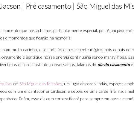
 Jacson | Pré casamento | São Miguel das Mis
um momento que nós achamos particularmente especial, pois é um pequeno
res e momentos que ficarão na memória.
 com muito carinho, e pra nós foi especialmente mágico, pois depois de 
ngamente e senti que nossa energia continuaria sendo maravilhosa. Esse 
divertimos em cada instante, conversamos, falamos do
dia do casamento
e 
esuítas
em
São Miguel das Missões
, um lugar de cores lindas, espaços ampl
eou com um encantador entardecer, e depois de uma tarde fria, nada me
panhado. Enfim, esse dia com certeza ficará para sempre em nossa memór