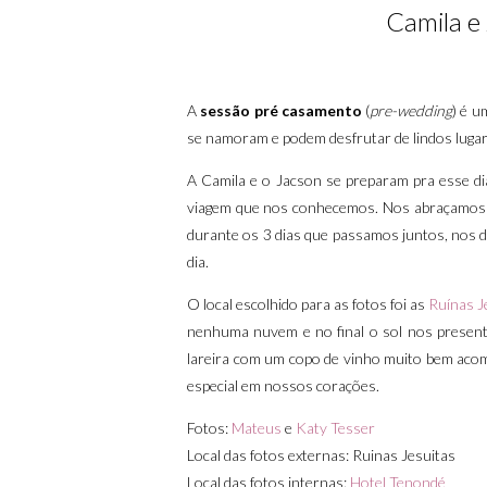
Camila e
A
sessão pré casamento
(
pre-wedding
) é 
se namoram e podem desfrutar de lindos luga
A Camila e o Jacson se preparam pra esse dia
viagem que nos conhecemos. Nos abraçamos lo
durante os 3 dias que passamos juntos, nos 
dia.
O local escolhido para as fotos foi as
Ruínas J
nenhuma nuvem e no final o sol nos present
lareira com um copo de vinho muito bem acom
especial em nossos corações.
Fotos:
Mateus
e
Katy Tesser
Local das fotos externas: Ruinas Jesuitas
Local das fotos internas:
Hotel Tenondé