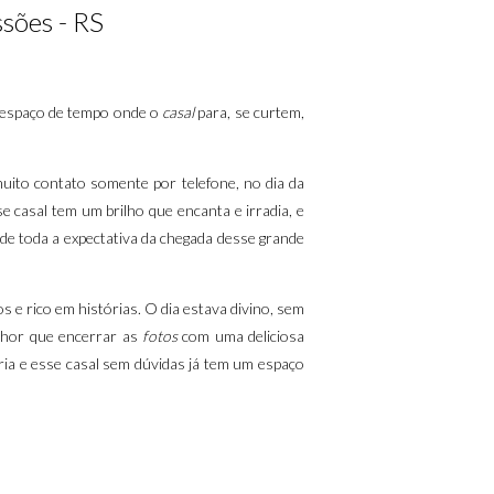
sões - RS
 espaço de tempo onde o
casal
para, se curtem,
muito contato somente por telefone, no dia da
casal tem um brilho que encanta e irradia, e
de toda a expectativa da chegada desse grande
os e rico em histórias. O dia estava divino, sem
lhor que encerrar as
fotos
com uma deliciosa
ia e esse casal sem dúvidas já tem um espaço